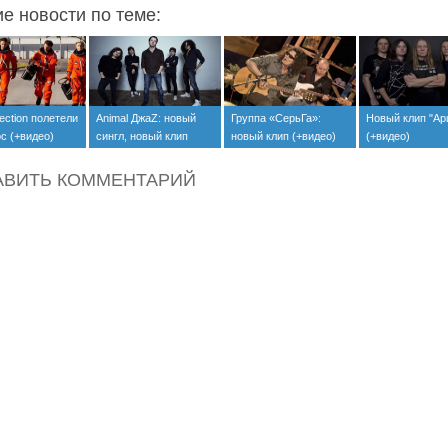
ие новости по теме:
ection полетели
Animal ДжаZ: новый
Группа «СерьГа»:
Новый клип "Ар
с (+видео)
сингл, новый клип
новый клип (+видео)
(+видео)
(+видео)
АВИТЬ КОММЕНТАРИЙ