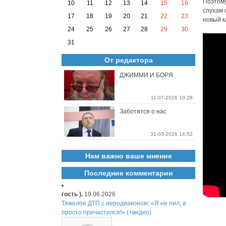
Поэтому
10
11
12
13
14
15
16
слухам 
17
18
19
20
21
22
23
новый к
24
25
26
27
28
29
30
31
От редактора
ДЖИММИ И БОРЯ
11-07-2026 10:28
Заботятся о нас
31-03-2026 14:52
Нам важно ваше мнение
Последние комментарии
гость ).
19.06.2026
Тяжелое ДТП с иеродиаконом: «Я не пил, а
просто причастился!» (+видео)