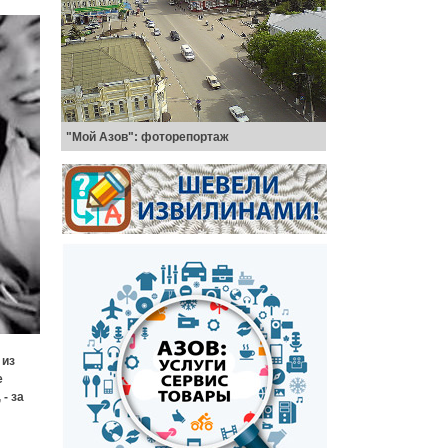
"Мой Азов": фоторепортаж
 из
е
- за