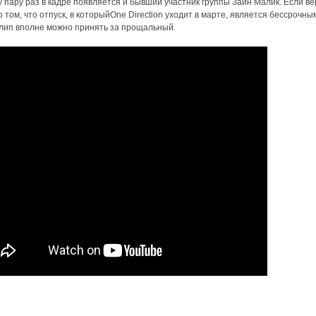
 пару раз в кадре появляется и бывший участник группы Зайн Малик. Если ве
о том, что отпуск, в которыйOne Direction уходит в марте, является бессрочным
лип вполне можно принять за прощальный.