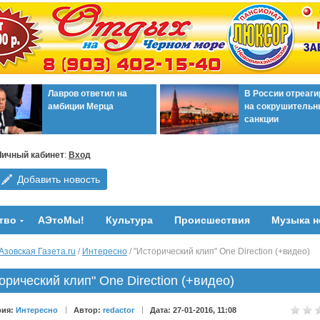
Лавров ответил на
В России отреаг
амбиции Мерца
на сокрушительн
санкции
Личный кабинет
:
Вход
Добавить новость
тво
АЭтоМы!
Культура
Происшествия
Музыка н
Азовская Газета.ru
/
Интересно
/ "Исторический клип" One Direction (+видео)
орический клип" One Direction (+видео)
рия:
Интересно
Автор:
redactor
Дата: 27-01-2016, 11:08