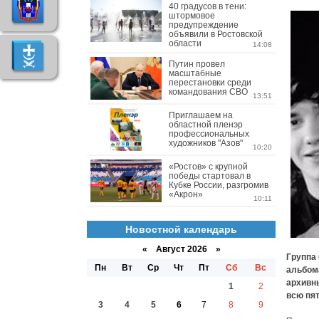
40 градусов в тени:
штормовое
предупреждение
объявили в Ростовской
области
14:08
Путин провел
масштабные
перестановки среди
командования СВО
13:51
Приглашаем на
областной пленэр
профессиональных
художников "Азов"
10:20
«Ростов» с крупной
победы стартовал в
Кубке России, разгромив
«Акрон»
10:11
Новостной календарь
«
Август 2026 »
Группа 
Пн
Вт
Ср
Чт
Пт
Сб
Вс
альбома
архивны
1
2
всю пят
3
4
5
6
7
8
9