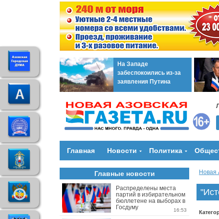
На Западе
забеспокоились из-за
заявления Путина
Главная
Новости
Политика
Общес
Новая 
Главные новости
Распределены места
"Ист
партий в избирательном
бюллетене на выборах в
Госдуму
16:53
Катего