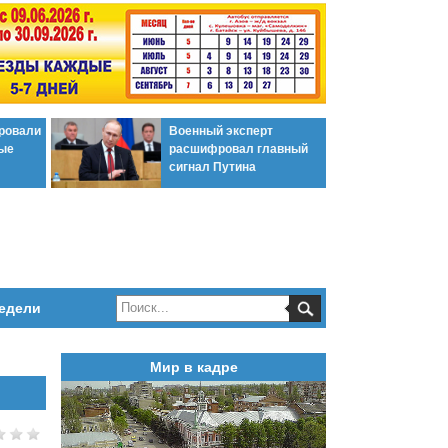
ировали
Военный эксперт
ые
расшифровал главный
сигнал Путина
едели
Мир в кадре