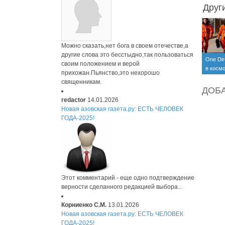
Друг
Можно сказать,нет бога в своем отечестве,а
другие слова это бесстыдно,так пользоваться
One Dir
своим положением и верой
в космо
прихожан.Пьянство,это нехорошо
священникам.
ДОБ
redactor
14.01.2026
Новая азовская газета.ру: ЕСТЬ ЧЕЛОВЕК
ГОДА-2025!
Этот комментарий - еще одно подтверждение
верности сделанного редакцией выбора...
Корниенко С.М.
13.01.2026
Новая азовская газета.ру: ЕСТЬ ЧЕЛОВЕК
ГОДА-2025!