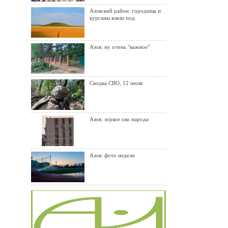
Азовский район: городища и
курганы взяли под
Азов: ну очень "важное"
Сводка СВО, 12 июля
Азов: зоркое око народа
Азов: фото недели