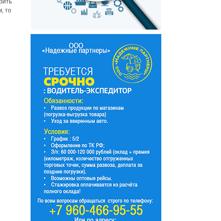
рить
, то