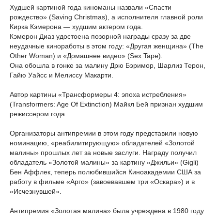
Худшей картиной года киноманы назвали «Спасти
рождество» (Saving Christmas), а исполнителя главной роли
Кирка Кэмерона — худшим актером года.
Кэмерон Диаз удостоена позорной награды сразу за две
неудачные киноработы в этом году: «Другая женщина» (The
Other Woman) и «Домашнее видео» (Sex Tape).
Она обошла в гонке за малину Дрю Бэримор, Шарлиз Терон,
Гайю Уайсс и Мелиссу Макарти.
Автор картины «Трансформеры 4: эпоха истребления»
(Transformers: Age Of Extinction) Майкл Бей признан худшим
режиссером года.
Организаторы антипремии в этом году представили новую
номинацию, «реабилитирующую» обладателей «Золотой
малины» прошлых лет за новые заслуги. Награду получил
обладатель «Золотой малины» за картину «Джильи» (Gigli)
Бен Аффлек, теперь полюбившийся Киноакадемии США за
работу в фильме «Арго» (завоевавшем три «Оскара») и в
«Исчезнувшей».
Антипремия «Золотая малина» была учреждена в 1980 году